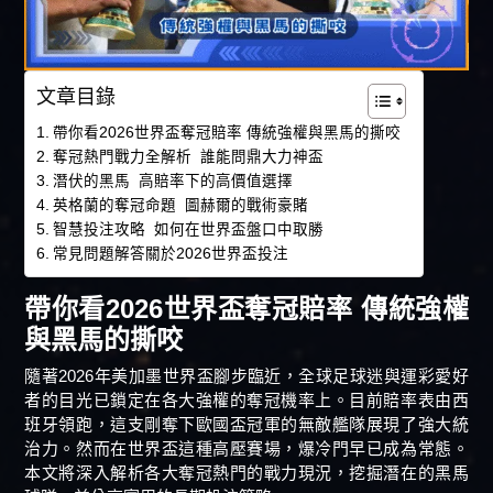
文章目錄
帶你看2026世界盃奪冠賠率 傳統強權與黑馬的撕咬
奪冠熱門戰力全解析 誰能問鼎大力神盃
潛伏的黑馬 高賠率下的高價值選擇
英格蘭的奪冠命題 圖赫爾的戰術豪賭
智慧投注攻略 如何在世界盃盤口中取勝
常見問題解答關於2026世界盃投注
帶你看2026世界盃奪冠賠率 傳統強權
與黑馬的撕咬
隨著2026年美加墨世界盃腳步臨近，全球足球迷與運彩愛好
者的目光已鎖定在各大強權的奪冠機率上。目前賠率表由西
班牙領跑，這支剛奪下歐國盃冠軍的無敵艦隊展現了強大統
治力。然而在世界盃這種高壓賽場，爆冷門早已成為常態。
本文將深入解析各大奪冠熱門的戰力現況，挖掘潛在的黑馬