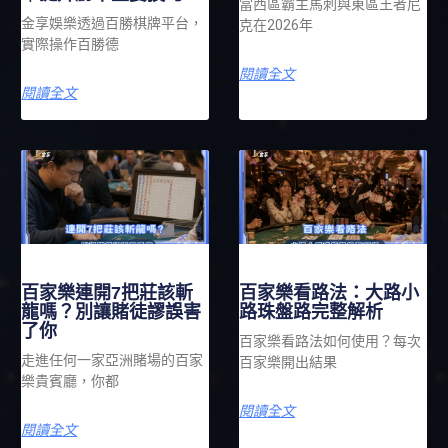
當西區霸主馬刺與東區王者尼
金享娛樂透過百勝棋牌平台，
克在2026年
實際操作百勝德
閱讀全文
閱讀全文
百家樂連開7把莊該斬
百家樂看路法：大路小
龍嗎？別讓賭徒謬誤害
路珠盤路完整解析
了你
百家樂看路法如何使用？每次
走進任何一家亞洲賭場的百家
百家樂開出結果
樂貴賓廳，你都
閱讀全文
閱讀全文