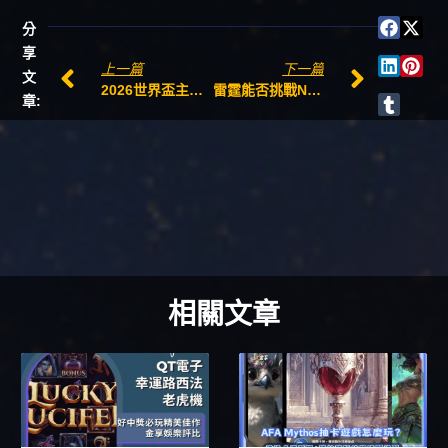
分
享
上一篇
下一篇
文
2026世界盃主辦國戰力盤點 美國、墨西哥、加拿大三強誰準備好了？
雷霆能否挑戰NBA單季勝場歷史紀錄？
章:
相關文章