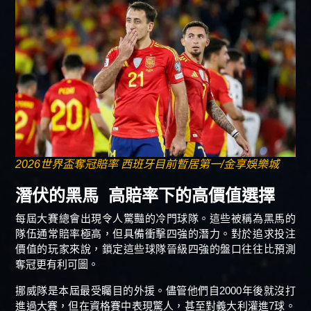
2026世界盃奪冠賠率 西班牙目前暫居第一/金享娛樂城
潛伏的黑馬 高賠率下的高價值選擇
每屆大賽總會出現令人驚豔的冷門球隊。這些被稱為黑馬的
隊伍通常賠率極高，但具備衝擊四強的潛力。對於追求投注
價值的玩家來說，鎖定這些球隊晉級四強的盤口往往比預測
奪冠更有利可圖。
挪威隊是本屆最受矚目的外援。儘管他們自2000年後就沒打
進過大賽，但在資格賽中表現驚人，甚至對義大利灌進7球。