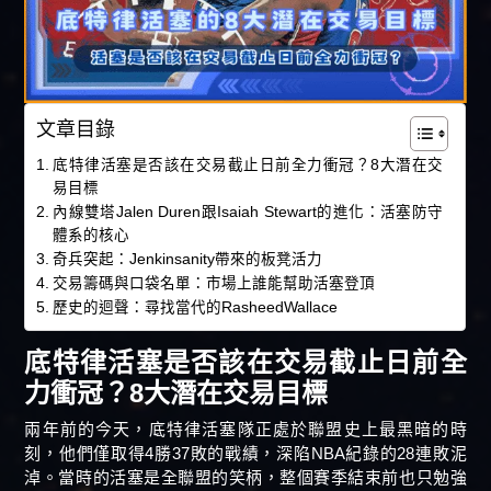
文章目錄
底特律活塞是否該在交易截止日前全力衝冠？8大潛在交
易目標
內線雙塔Jalen Duren跟Isaiah Stewart的進化：活塞防守
體系的核心
奇兵突起：Jenkinsanity帶來的板凳活力
交易籌碼與口袋名單：市場上誰能幫助活塞登頂
歷史的迴聲：尋找當代的RasheedWallace
底特律活塞是否該在交易截止日前全
力衝冠？8大潛在交易目標
兩年前的今天，底特律活塞隊正處於聯盟史上最黑暗的時
刻，他們僅取得4勝37敗的戰績，深陷NBA紀錄的28連敗泥
淖。當時的活塞是全聯盟的笑柄，整個賽季結束前也只勉強