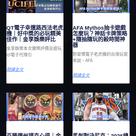
QT電子幸運路西法老虎
AFA Mythos抽卡遊戲
機｜好中獎的必玩精美
怎麼玩？神話卡牌策略
佳作｜金享娛樂評比
+隨抽隨玩的殺時間神
器
金享娛樂本次實際評價且遊玩
對習慣電子老虎機的台灣玩家
qt電子代理引
來說，AFA
閱讀全文
閱讀全文
百勝德州撲克心得｜金
馬刺對決尼克：2026總