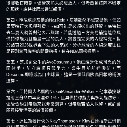
後賽收官時刻。儘管灰熊未必想放人，但考量到該隊不穩定
的現狀，底特律應該嘗試報價。
第四，明尼蘇達灰狼的NazReid。灰狼雖然不想交易他，但如
果要進行大規模引援，Reid可能是必須送出的薪資。底特律
去年夏天就曾對他表示興趣，若能透過三方交易補進這位具
備持球能力且能量十足的長人，將會是完美的內線補充。對
於熱衷2026世界盃下注的人來說，分析球隊的內線深度往往
是預測奪冠機率的關鍵指標，這在NBA同樣適用。
第五，芝加哥公牛的AyoDosunmu。他已經進化成可靠的外
圍射手，防守端極具競爭力。公牛目前前途渺茫，而
Dosunmu即將成為自由球員，這是一個低風險高回報的補強
選擇。
第六，亞特蘭大老鷹的NickeilAlexander-Walker。他本季接球
投射三分命中率高達42.1%，且具備持球能力與多功能防守。
儘管合約對老鷹來說非常划算，但老鷹若陷入泥淖，或許會
願意接受活塞的溢價報價。
第七，達拉斯獨行俠的KlayThompson。Klay在達拉斯正悄悄