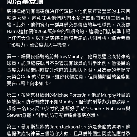
助活塞登頂
底特律絕對有籌碼解決任何短板。他們掌控著豐富的未來首
輪選秀權，這意味著他們能掏出多達四個首輪與三個互換
權。此外，他們擁有一群具備交易價值的年輕球員，以及像
Harris這樣價值2660萬美金的到期合約，這讓他們能瞄準市場
上任何大魚。以下是底特律應該考慮的八個目標，綜合考量
了影響力、契合度與入手機會。
第一，紐奧良鵜鶘的前鋒TreyMurphy。他是最適合底特律的
球員，能無縫接軌且不影響現有球員的出手比例。他優異的
長度與射程能同時提升球隊的上限與下限，且25歲的年紀完
美契合Cade的時間線。雖然代價昂貴，但兩棲類型的全能側
翼在市場上向來如此。
第二，布魯克林籃網的MichaelPorterJr.。他是Murphy計畫的
極端版。防守端或許不如Murphy，但他的射擊能力更致命。
想像一名6英尺10英寸的投籃好手站在Cade、Robinson與
Stewart身邊，對手的防守配置將會徹底崩潰。
第三，曼菲斯灰熊的JarenJacksonJr.。這是豪賭的選項。他
能提供底特律第三個防守大鎖，且具備外圍空間感能應付季