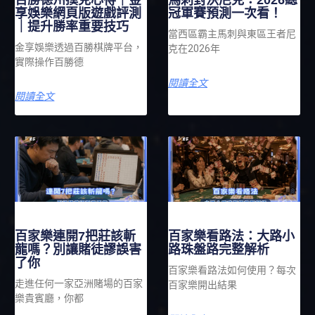
享娛樂網頁版遊戲評測
冠軍賽預測一次看！
｜提升勝率重要技巧
當西區霸主馬刺與東區王者尼
金享娛樂透過百勝棋牌平台，
克在2026年
實際操作百勝德
閱讀全文
閱讀全文
百家樂連開7把莊該斬
百家樂看路法：大路小
龍嗎？別讓賭徒謬誤害
路珠盤路完整解析
了你
百家樂看路法如何使用？每次
走進任何一家亞洲賭場的百家
百家樂開出結果
樂貴賓廳，你都