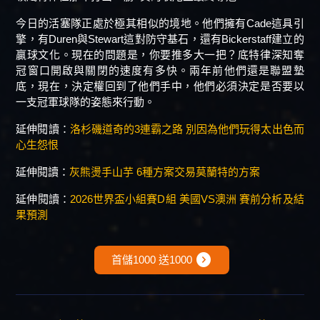
今日的活塞隊正處於極其相似的境地。他們擁有Cade這具引
擎，有Duren與Stewart這對防守基石，還有Bickerstaff建立的
贏球文化。現在的問題是，你要推多大一把？底特律深知奪
冠窗口開啟與關閉的速度有多快。兩年前他們還是聯盟墊
底，現在，決定權回到了他們手中，他們必須決定是否要以
一支冠軍球隊的姿態來行動。
延伸閱讀：
洛杉磯道奇的3連霸之路 別因為他們玩得太出色而
心生怨恨
延伸閱讀：
灰熊燙手山芋 6種方案交易莫蘭特的方案
延伸閱讀：
2026世界盃小組賽D組 美國VS澳洲 賽前分析及結
果預測
expand_circle_right
首儲1000 送1000