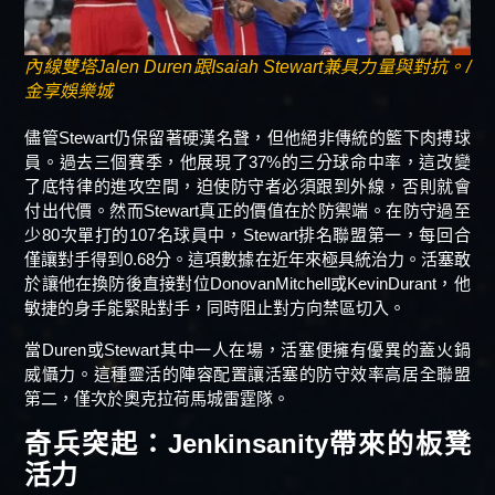
內線雙塔Jalen Duren跟Isaiah Stewart兼具力量與對抗。/
金享娛樂城
儘管Stewart仍保留著硬漢名聲，但他絕非傳統的籃下肉搏球
員。過去三個賽季，他展現了37%的三分球命中率，這改變
了底特律的進攻空間，迫使防守者必須跟到外線，否則就會
付出代價。然而Stewart真正的價值在於防禦端。在防守過至
少80次單打的107名球員中，Stewart排名聯盟第一，每回合
僅讓對手得到0.68分。這項數據在近年來極具統治力。活塞敢
於讓他在換防後直接對位DonovanMitchell或KevinDurant，他
敏捷的身手能緊貼對手，同時阻止對方向禁區切入。
當Duren或Stewart其中一人在場，活塞便擁有優異的蓋火鍋
威懾力。這種靈活的陣容配置讓活塞的防守效率高居全聯盟
第二，僅次於奧克拉荷馬城雷霆隊。
奇兵突起：Jenkinsanity帶來的板凳
活力