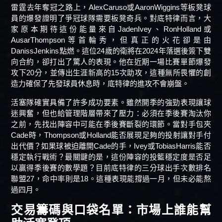
雷霆去年奪冠之路上，AlexCaruso或AaronWiggins等板凳球
員的爆發證明了爭冠球隊需要板凳奇兵。對底特律而言，大
家原本期待這份能量來自JadenIvey、RonHolland或
AusarThompson等首輪秀，但真正的火花卻是由
DanissJenkins點燃。這位24歲的衛將在2024年落選後簽下雙
向合約，卻打出了驚人的表現。他在近期一場比賽單節爆發
攻下20分，並傳出生涯新高的15次助攻，這種無所畏懼的創
造力確保了先發球員休息時，底特律的進攻不會崩盤。
活塞隊確實具備了許多成功要素。雖然開季的強勁表現讓球
迷興奮，但也給管理階層帶來了壓力：必須在季後賽淘汰你
之前，先找出陣容中可能在季後賽斷裂的環節。當對手包夾
Cade時，Thompson或Holland能否展現足夠的投射讓對手付
出代價？如果球被迫離開Cade的手，Ivey或TobiasHarris能否
穩定執行戰術？最關鍵的是，這份陣容的投籃穩定度是否足
以贏得季後賽的數學題？目前底特律的三分球出手次數排名
聯盟27，命中率則是18。這種表現能撐過一月，但未必能熬
過四月。
交易籌碼與口袋名單：市場上誰能幫