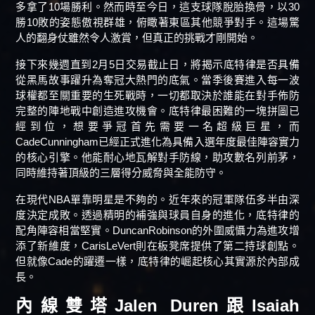
多拿了10場勝利。然而時至今日，這支球隊脫胎換骨，以30
勝10敗的姿態傲視群雄，俯瞰著東區其他競爭對手。這場驚
人的翻身仗雖然令人激賞，但真正的挑戰才剛開始。
接下來幾週直到2月5日交易截止日，將揭示底特律是否具備
從黑馬故事躍升為奪冠大熱門的底氣。當季後賽進入每一波
球權都至關重要的生死戰時，一切都取決於誰能在對手佈防
完整的陣地戰中創造進攻機會。底特律最困難的一塊拼圖已
經到位，想要爭冠首先需要一名超級巨星，而
CadeCunningham已經正式進化為具備入選年度最佳陣容實力
的核心引擎。他能耐心地瓦解對手防線，助攻數名列前茅，
同時維持著頂級的三層得分威脅與全能防守。
在現代NBA單靠明星是不夠的。近年來的冠軍隊伍多半由深
度決定成敗。透過精明的補強與球員自身的進化，底特律的
配角陣容相當堅實。DuncanRobinson的外圍威懾力為進攻增
添了新維度，CarisLeVert則在板凳席提供了第二持球創點。
但就像Cade的躍遷一樣，底特律的崛起核心其實源於內部成
長。
內線雙塔Jalen Duren跟Isaiah