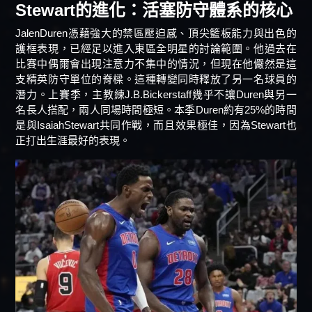
Stewart的進化：活塞防守體系的核心
JalenDuren憑藉強大的禁區壓迫感、頂尖籃板能力與出色的
護框表現，已經足以進入東區全明星的討論範圍。他過去在
比賽中偶爾會出現注意力不集中的情況，但現在他儼然是這
支精英防守單位的脊樑。這種轉變同時釋放了另一名球員的
潛力。上賽季，主教練J.B.Bickerstaff幾乎不讓Duren與另一
名長人搭配，兩人同場時間極短。本季Duren約有25%的時間
是與IsaiahStewart共同作戰，而且效果極佳，因為Stewart也
正打出生涯最好的表現。