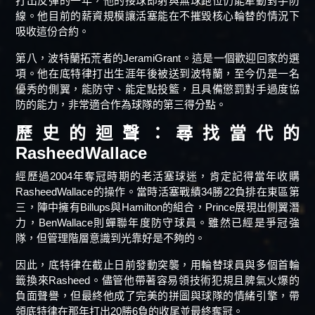
打出反彈的一年，他的接球即射與無球跑位仍能牽動對手防
線。他目前的薪資規模讓活塞能在不摧毀核心輪替的情況下
吸收這份合約。
第八，波特蘭拓荒者的JeramiGrant。這是一個歡迎回家的選
項。他在底特律打出生涯年後被送到波特蘭，至今仍是一名
優秀的側翼，能防守、能定點投籃，且具備懲罰對手過度協
防的能力，非常適合作為球隊的第三得分點。
歷史的迴聲：尋找當代的
RasheedWallace
經歷過2004年奪冠時期的老活塞球迷，肯定記得當年收購
RasheedWallace的操作。當時活塞戰績34勝22負排在東區第
三，陣中擁有Billups與Hamilton的組合，Prince展現出側翼潛
力，BenWallace則蟬聯年度防守球員。雖然已經是爭冠強
隊，但管理階層意識到光靠好是不夠的。
因此，底特律在截止日前發動突襲，用輪替球員與多個首輪
籤換來Rasheed。儘管他帶著容易領技術犯規且脾氣火爆的
負面聲譽，但最終他成了完美的拼圖與球隊的情緒引擎，帶
領底特律在那年打出20勝6負的收尾並最終奪冠。