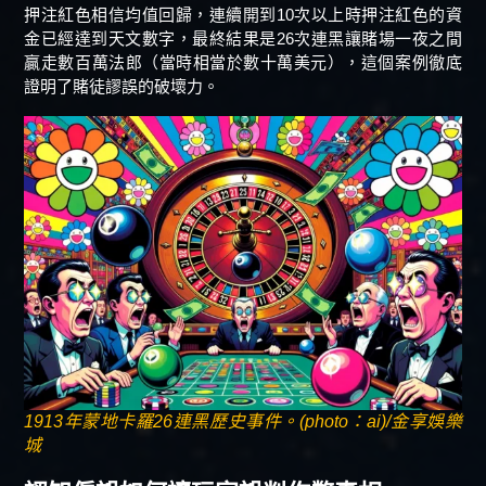
押注紅色相信均值回歸，連續開到10次以上時押注紅色的資
金已經達到天文數字，最終結果是26次連黑讓賭場一夜之間
贏走數百萬法郎（當時相當於數十萬美元），這個案例徹底
證明了賭徒謬誤的破壞力。
1913年蒙地卡羅26連黑歷史事件。(photo：ai)/金享娛樂
城