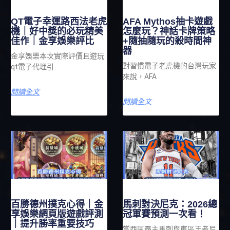
QT電子幸運路西法老虎
AFA Mythos抽卡遊戲
機｜好中獎的必玩精美
怎麼玩？神話卡牌策略
佳作｜金享娛樂評比
+隨抽隨玩的殺時間神
器
金享娛樂本次實際評價且遊玩
對習慣電子老虎機的台灣玩家
qt電子代理引
來說，AFA
閱讀全文
閱讀全文
百勝德州撲克心得｜金
馬刺對決尼克：2026總
享娛樂網頁版遊戲評測
冠軍賽預測一次看！
｜提升勝率重要技巧
當西區霸主馬刺與東區王者尼