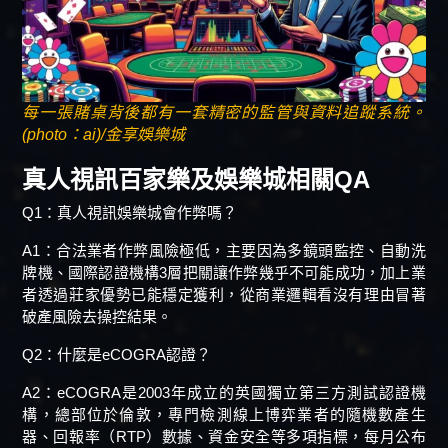
每一張賭桌背後都有一套精密的監管與資料追蹤系統。
(photo：ai)/金享娛樂城
真人視訊百家樂及娛樂城相關QA
Q1：真人視訊娛樂城會作弊嗎？
A1：合法業者作弊風險極低，主要因為多鏡頭監控、自動洗
牌機、國際認證機構3層把關讓作弊幾乎不可能成功，加上業
者透過莊家優勢已能穩定獲利，從商業邏輯看沒有理由冒著
破產風險去操控結果。
Q2：什麼是eCOGRA認證？
A2：eCOGRA是2003年成立的英國獨立第三方測試認證機
構，總部位於倫敦，專門檢測線上博弈業者的隨機數產生
器、回報率（RTP）數據、資金安全等多項指標，每月公布