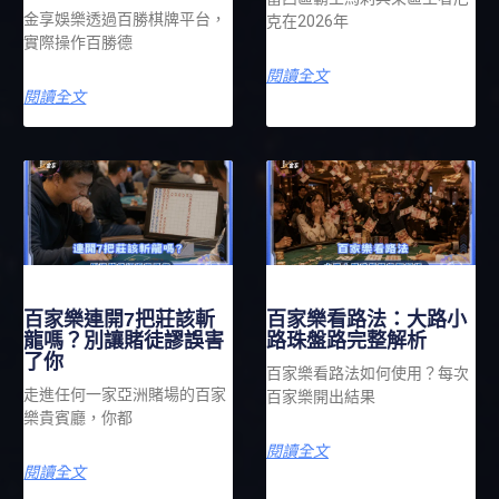
金享娛樂透過百勝棋牌平台，
克在2026年
實際操作百勝德
閱讀全文
閱讀全文
百家樂連開7把莊該斬
百家樂看路法：大路小
龍嗎？別讓賭徒謬誤害
路珠盤路完整解析
了你
百家樂看路法如何使用？每次
走進任何一家亞洲賭場的百家
百家樂開出結果
樂貴賓廳，你都
閱讀全文
閱讀全文