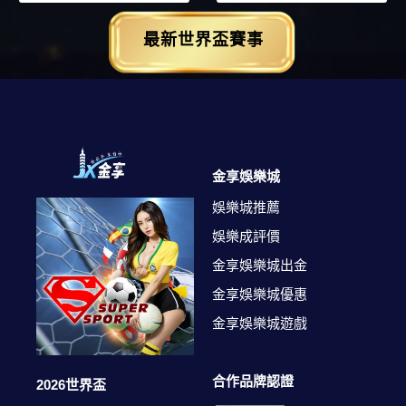
最新世界盃賽事
金享娛樂城
娛樂城推薦
娛樂成評價
金享娛樂城出金
金享娛樂城優惠
金享娛樂城遊戲
合作品牌認證
2026世界盃