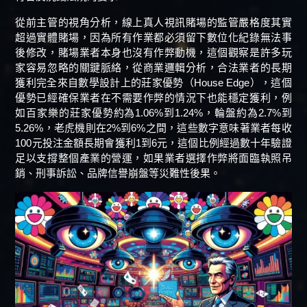
從前主管的視角分析，線上真人視訊賭場的監管嚴格度其實
超過實體賭場，因為所有作業都必須留下數位化紀錄無法事
後修改，賭場業者本身也沒有作弊動機，這個觀察是許多玩
家容易忽略的關鍵脈絡，從商業邏輯分析，合法業者的長期
獲利完全來自數學設計上的莊家優勢（House Edge），這個
優勢已經確保業者在不需要作弊的情況下也能穩定獲利，例
如百家樂的莊家優勢約為1.06%到1.24%，輪盤約為2.7%到
5.26%，老虎機則在2%到6%之間，這些數字意味著業者每收
100元投注金額長期會獲利1到6元，這個比例經過數十年驗證
足以支撐整個產業的營運，如果業者選擇作弊將面臨執照吊
銷、刑事訴訟、品牌信譽崩盤等災難性後果。