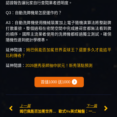
認證報告讓玩家自行查閱業者透明度。
Q3：自動洗牌機是怎麼運作的？
A3：自動洗牌機使用機械裝置加上電子隨機演算法將整副牌
打散重排，整個過程在密閉空間中完成連荷官都無法看到牌
的順序，國際主流業者使用的洗牌機都經過獨立測試，確保
隨機性達到統計學標準。
延伸閱讀：
姆巴佩能否加冕世界盃球王？還要多久才能追平
比利傳奇？
延伸閱讀：
2026選秀巫師抽中狀元！新秀落點預測
expand_circle_right
首儲1000 送1000
上一篇
下一篇
姆巴佩能否加冕世界盃球王？還要多久才能追平比利傳奇？
歐式vs美式輪盤：一個「0」如何悄悄吃掉你的本金？