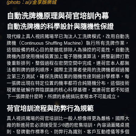
(photo：ai)/金享娛樂城
自動洗牌機原理與荷官培訓內幕
自動洗牌機的科學設計與隨機性保證
現代線上真人視訊賭場早已淘汰人工洗牌模式，改用自動洗
牌機（Continuous Shuffling Machine）執行所有洗牌作業，
這個設備的核心目的是徹底排除人為操控的可能性，自動洗
牌機內部使用機械裝置加上電子隨機演算法，將整副牌打散
後重新排列，整個過程在密閉空間中完成，連荷官本人都無
法看到牌的排列順序，國際主流業者使用的洗牌機都經過獨
立第三方測試，確保洗牌結果的隨機性達到統計學標準，每
一張牌出現在特定位置的機率都符合純隨機分布，這個技術
現實是破解作弊陰謀論的核心科學基礎，當連荷官都不知道
下一張牌是什麼時，所謂的系統搞玩家根本不可能成立。
荷官培訓流程與防弊行為規範
真人視訊賭場的荷官培訓比一般人想像得更為嚴格，國際大
廠的新進荷官必須接受至少8週的密集培訓，內容涵蓋賭桌規
則、發牌動作標準化、防弊行為識別、客戶互動禮儀等多個