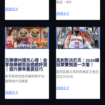
來說，AFA
閱讀全文
閱讀全文
百勝德州撲克心得｜金
馬刺對決尼克：2026總
享娛樂網頁版遊戲評測
冠軍賽預測一次看！
｜提升勝率重要技巧
當西區霸主馬刺與東區王者尼
金享娛樂透過百勝棋牌平台，
克在2026年
實際操作百勝德
閱讀全文
閱讀全文