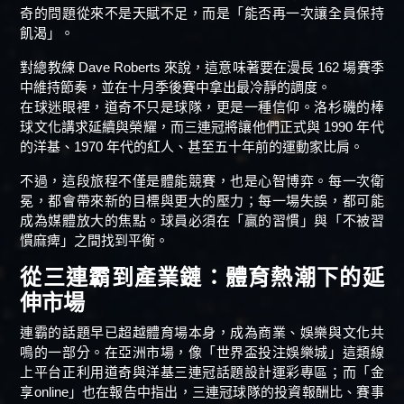
奇的問題從來不是天賦不足，而是「能否再一次讓全員保持
飢渴」。
對總教練 Dave Roberts 來說，這意味著要在漫長 162 場賽季
中維持節奏，並在十月季後賽中拿出最冷靜的調度。
在球迷眼裡，道奇不只是球隊，更是一種信仰。洛杉磯的棒
球文化講求延續與榮耀，而三連冠將讓他們正式與 1990 年代
的洋基、1970 年代的紅人、甚至五十年前的運動家比肩。
不過，這段旅程不僅是體能競賽，也是心智博弈。每一次衛
冕，都會帶來新的目標與更大的壓力；每一場失誤，都可能
成為媒體放大的焦點。球員必須在「贏的習慣」與「不被習
慣麻痺」之間找到平衡。
從三連霸到產業鏈：體育熱潮下的延
伸市場
連霸的話題早已超越體育場本身，成為商業、娛樂與文化共
鳴的一部分。在亞洲市場，像「世界盃投注娛樂城」這類線
上平台正利用道奇與洋基三連冠話題設計運彩專區；而「金
享online」也在報告中指出，三連冠球隊的投資報酬比、賽事