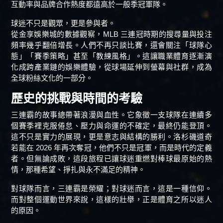
互動率與品牌合作熱度都遠高於一般季冠軍隊。
球迷不只是觀眾，更是參與者。
從金享娛樂城的數據觀察，MLB 三連冠時期的搜尋量與投注
頻率幾乎翻倍增長。人們不再只談比賽，還會關注「球隊心
態」「賽季策略」甚至「教練風格」。這讓職業體育逐漸演
化成跨產業鏈的娛樂體驗，從球場延伸到螢幕與社群，成為
全球粉絲文化的一部分。
歷史的挑戰與時間的考驗
三連霸的故事總帶著浪漫與血性。它象徵一支球隊在連續多
個賽季裡克服倦怠、壓力與命運的不確定，最終仍能登頂。
這不只是實力的展現，更是意志與結構的勝利。洛杉磯道奇
若能在 2026 年再次奪冠，他們不只是冠軍，而是時代的定義
者。但無論成敗，這段旅程已讓球迷重燃對棒球最原始的熱
情，那種希望、掙扎與永不滿足的精神。
對球隊而言，三連霸是榮耀；對球迷而言，這是一種信仰。
而對整個運動世界來說，這樣的壯舉，正是體育之所以迷人
的原因。