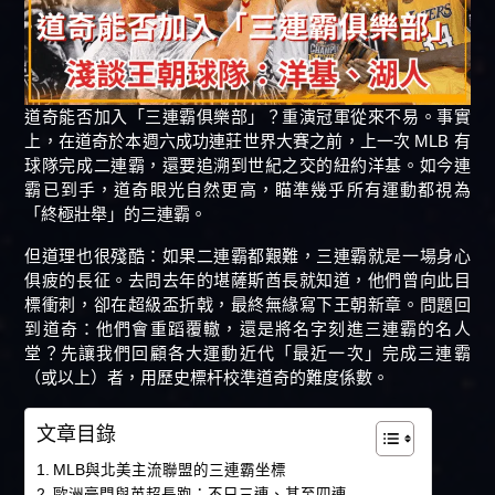
道奇能否加入「三連霸俱樂部」？重演冠軍從來不易。事實
上，在道奇於本週六成功連莊世界大賽之前，上一次 MLB 有
球隊完成二連霸，還要追溯到世紀之交的紐約洋基。如今連
霸已到手，道奇眼光自然更高，瞄準幾乎所有運動都視為
「終極壯舉」的三連霸。
但道理也很殘酷：如果二連霸都艱難，三連霸就是一場身心
俱疲的長征。去問去年的堪薩斯酋長就知道，他們曾向此目
標衝刺，卻在超級盃折戟，最終無緣寫下王朝新章。問題回
到道奇：他們會重蹈覆轍，還是將名字刻進三連霸的名人
堂？先讓我們回顧各大運動近代「最近一次」完成三連霸
（或以上）者，用歷史標杆校準道奇的難度係數。
文章目錄
MLB與北美主流聯盟的三連霸坐標
歐洲豪門與英超長跑：不只三連、甚至四連