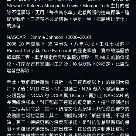
Stewart、Kaleena Mosqueda-Lewis、Morgan Tuck 主打的艦
隊不僅贏球，更用「每夜高水準」定義所謂的連霸標準。這
提醒我們，三連霸不只是結果，更是一種「把勝利日常化」
的過程。
NASCAR：Jimmie Johnson（2006–2010）
2006–10 年間贏下 35 場分站，八年六冠，生涯七冠追平
Richard Petty 與 Dale Earnhardt 的歷史峰值。賽車的連霸依
賴車隊工程、車手穩定度與整季積分策略，與 MLB 的輪值調
校、打序配置有異曲同工之妙：極限狀態下的穩定，比單點
爆發更稀缺。
至此，我們把跨運動「最近一次三連霸或以上」的幾個大樹
打下了樁：MLB 洋基、NFL 包裝工、NBA 湖人、歐冠皇馬、
英超曼城、NCAA 的 UCLA 與 UConn，再加上 NASCAR 的
長期統治樣本。對正覬覦三連霸的道奇而言，這些案例提供
了三個共同命題：其一，頂層文化與紀律，能把漫長賽季的
波動壓在可控區間；其二，關鍵時刻的「解題個體」不可或
缺；其三，持續更新的深度與後援，是對抗倦怠與傷病的保
險。也難怪連鎖效應已跨出球場：在台灣的運動迷社群裡，
像金享娛樂城這類以數據分析與趨勢盤整見長的平台，便把