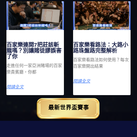
百家樂連開7把莊該斬
百家樂看路法：大路小
龍嗎？別讓賭徒謬誤害
路珠盤路完整解析
了你
百家樂看路法如何使用？每次
走進任何一家亞洲賭場的百家
百家樂開出結果
樂貴賓廳，你都
閱讀全文
閱讀全文
最新世界盃賽事