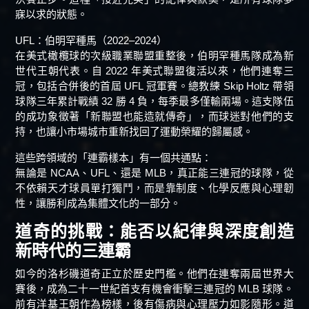
寐以求的狀態。
UFL：伯明罕種馬（2022–2024）
在美式橄欖球的次級職業聯盟重整後，伯明罕種馬隊成為新
世代王朝代表。自 2022 年美式聯盟復活以來，他們連奪三
冠，包括合併後的首屆 UFL 冠軍賽。總教練 Skip Holtz 帶領
球隊三年累計戰績 32 勝 4 負，每季最多僅輸兩場。這支隊伍
的成功象徵著「新聯盟也能造就傳奇」，而球迷對他們的支
持，也讓小市場城市重新找回了運動榮耀的歸屬感。
這些跨領域的「連霸樣本」有一個共通點：
無論是 NCAA、UFL、還是 MLB，真正能三連冠的球隊，從
不依賴天才球員單打獨鬥，而是靠制度、化學反應與心理韌
性，讓勝利成為集體文化的一部分。
道奇的挑戰：能否以紀律與深度創造
新時代的三連霸
如今的洛杉磯道奇正立於歷史門檻。他們在連奪兩屆世界大
賽後，成為二十一世紀首支有機會衝擊三連冠的 MLB 球隊。
前有洋基王朝作為榜樣，後有傷病與心理壓力如影隨形。道