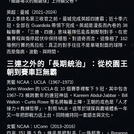
「關鍵場次的關鍵球」上持續交卷。
英超：曼城（2021–2024）
在上季排名第三收官之前，曼城完成英超四連霸；近十季六
冠，全部在 Guardiola 帶領下完成。英超是漫長而內卷的 38
輪聯賽，「三連、四連」意味著隊伍能長期壓制對手、在密
集賽程與傷停起伏中保持穩態。對道奇而言，這像極了 162
場例行賽的馬拉松：真正的對手往往不是單場對面的球隊，
而是傷病、波動、與時間。
三連之外的「長期統治」：從校園王
朝到賽車巨無霸
男籃 NCAA：UCLA（1967–1973）
John Wooden 的 UCLA 在 10 個賽季裡奪下 9 冠，其中包含
1967–73 橫跨數年的連冠神話。Kareem Abdul-Jabbar、Bill
Walton、Curtis Rowe 等名將輪番上陣，王朝的底色是「人才
接力＋教練哲學」。對照 MLB，這等於球探與農場體系一年
又一年把即戰力送上台，同時維持同一套語言與文化。
女籃 NCAA：UConn（2013–2016）
四年 151 勝 5 負，幾乎是把對手「一路超車」。Breanna