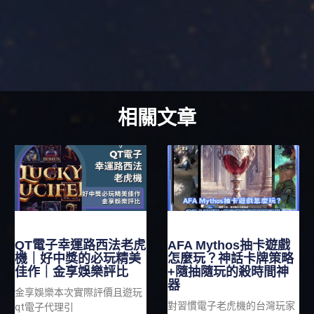
相關文章
QT電子幸運路西法老虎
AFA Mythos抽卡遊戲
機｜好中獎的必玩精美
怎麼玩？神話卡牌策略
佳作｜金享娛樂評比
+隨抽隨玩的殺時間神
器
金享娛樂本次實際評價且遊玩
對習慣電子老虎機的台灣玩家
qt電子代理引