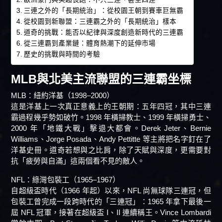
三連之外的「長期統治」：從校園王朝到賽車巨無霸
從校園到新聯盟：三連霸之外的「長期統治」樣本
道奇的挑戰：能否以紀律與深度創造新時代的三連霸
從三連霸到產業鏈：體育熱潮下的延伸市場
歷史的挑戰與時間的考驗
MLB與北美主流聯盟的三連霸坐標
MLB：紐約洋基（1998–2000）
這是洋基上一次真正意義上的王朝期：五年四冠，其中三連
霸過程幾乎勢如破竹。1998 年橫掃教士、1999 年橫掃勇士、
2000 年「地鐵大戰」擊退大都會。Derek Jeter、Bernie
Williams、Jorge Posada、Andy Pettitte 等主將把名字釘在了
洋基史冊。道奇若想與之比肩，除了天賦與深度，更需要對
抗「疲勞與自滿」這兩個看不見的敵人。
NFL：綠灣包裝工（1965–1967）
自超級盃時代（1966 年起）以來，NFL 尚無球隊三連冠，但
包裝工曾完成一段跨時代的「三連冠」：1965 年拿下最後一
屆 NFL 冠軍，接著在超級盃 I、II 連續稱王。Vince Lombardi