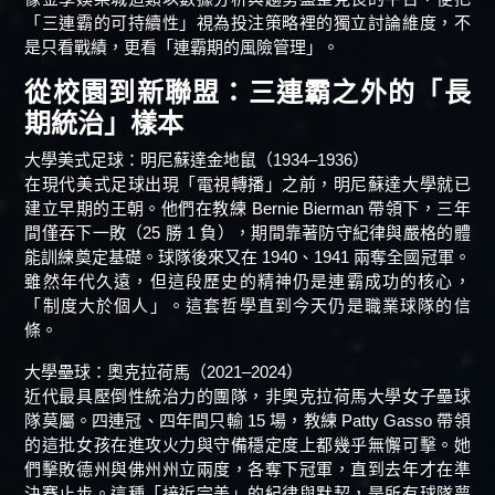
「三連霸的可持續性」視為投注策略裡的獨立討論維度，不
是只看戰績，更看「連霸期的風險管理」。
從校園到新聯盟：三連霸之外的「長
期統治」樣本
大學美式足球：明尼蘇達金地鼠（1934–1936）
在現代美式足球出現「電視轉播」之前，明尼蘇達大學就已
建立早期的王朝。他們在教練 Bernie Bierman 帶領下，三年
間僅吞下一敗（25 勝 1 負），期間靠著防守紀律與嚴格的體
能訓練奠定基礎。球隊後來又在 1940、1941 兩奪全國冠軍。
雖然年代久遠，但這段歷史的精神仍是連霸成功的核心，
「制度大於個人」。這套哲學直到今天仍是職業球隊的信
條。
大學壘球：奧克拉荷馬（2021–2024）
近代最具壓倒性統治力的團隊，非奧克拉荷馬大學女子壘球
隊莫屬。四連冠、四年間只輸 15 場，教練 Patty Gasso 帶領
的這批女孩在進攻火力與守備穩定度上都幾乎無懈可擊。她
們擊敗德州與佛州州立兩度，各奪下冠軍，直到去年才在準
決賽止步。這種「接近完美」的紀律與默契，是所有球隊夢