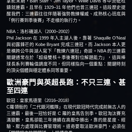
掌舵末期，Bart Starr、Jim Taylor、Willie Davis 等中流砥柱
鑄就連霸，且早在 1929–31 年他們也曾三連冠。這段歷史提
醒我們：三連霸往往伴隨著強勢教練權威、成熟核心班底與
「例行賽到季後賽」不走樣的執行力。
NBA：洛杉磯湖人（2000–2002）
Phil Jackson 在 1999 年入主湖人後，靠著 Shaquille O’Neal
與初露鋒芒的 Kobe Bryant 完成三連冠，而 Jackson 本人更
是橫跨公牛與湖人寫下「教練六連冠」奇談。NBA 的三連霸
關鍵通常在於「超級雙核＋季後賽對位解題能力」，這與棒
球長系列賽輪值調度不同，但同樣指向一個重點：關鍵時刻
的頂尖個體與穩定體系同等重要。
歐洲豪門與英超長跑：不只三連、甚
至四連
歐冠：皇家馬德里（2016–2018）
C羅領銜的「二代銀河艦隊」在現代歐冠時代完成前無古人的
三連霸，最後一冠恰好是 C 羅的皇馬告別季。歐冠淘汰賽充
滿變數，皇馬卻能三年連續在高壓中勝出，靠的是星度、經
驗、壓力處理與比賽管理術。道奇要取法歐洲豪門，必須在