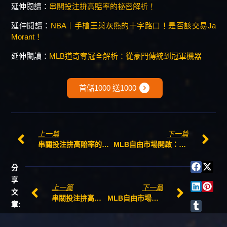
延伸閱讀：
串關投注拚高賠率的祕密解析！
延伸閱讀：
NBA｜手槍王與灰熊的十字路口！是否該交易Ja
Morant！
延伸閱讀：
MLB道奇奪冠全解析：從豪門傳統到冠軍機器
expand_circle_right
首儲1000 送1000
上一篇
下一篇
串關投注拚高賠率的祕密解析！
MLB自由市場開啟：超過56轟的超級打者Kyle Schwarber獎落誰家？
分
享
上一篇
下一篇
文
串關投注拚高賠率的祕密解析！
MLB自由市場開啟：超過56轟的超級打者Kyle Schwarber獎落誰家？
章: