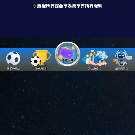
© 版權所有歸金享娛樂享有所有權利