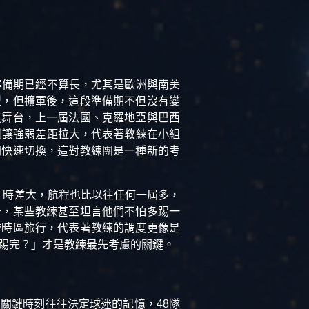
準備期已經不算長，尤其是歐洲與南美
型，但擴軍後，這段準備期不但沒有變
技舞台，上一屆法國、克羅地亞與巴西
制讓強弱差距拉大，代表著教練在小組
間快速切換，這對教練團是一種新的考
、時差大，航程也比以往任何一屆多，
升，某些教練甚至坦言他們不怕多踢一
跨時區旅行，代表著教練的調度更像是
著踢完？」才是教練最先考慮的關鍵。
關鍵時刻往往決定球迷的記憶，48隊