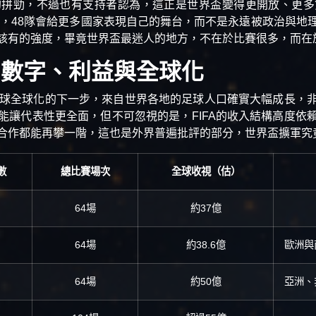
的拼勁，不過也有支持者認為，這正是世界盃變得更開放、更多
洛哥，48隊會給更多國家表現自己的舞台，而不是永遠被政治與地
該有的強度，畢竟世界盃最迷人的地方，不在於比賽很多，而在
：數字、利益與全球化
成足球全球化的下一步，來自世界各地的足球人口確實大幅成長，
能讓代表性更全面，但不可忽視的是，FIFA的收入結構高度依
合作都能再攀一階，這也是外界普遍批評的部分，世界盃擴軍究
數
總比賽場次
全球收視（估）
64場
約37億
64場
約38.6億
歐洲與
64場
約50億
亞洲、