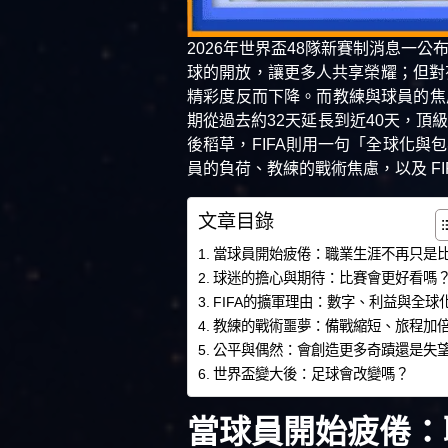
2026年世界盃48隊新賽制消息一
球的開放，讓更多人共享榮耀；但對
精彩度反而下降。而教練與球員的焦
期從過去約32天延長到近40天，
後稻草，FIFA則用一句「全球化
員的負荷、教練的戰術焦慮，以及 F
文章目錄
當球員開始疲倦：職業生涯不再只是
球迷的擔心與期待：比賽會更好看嗎
FIFA的擴軍理由：數字、利益與全球
教練的戰術噩夢：備戰縮短、旅程加
公平與偶然：會創造更多奇蹟還是失
世界盃變大後：足球會改變嗎？
當球員開始疲倦：