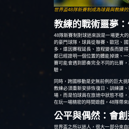
世界盃48隊新賽制成為球員與教練的噩夢(p
教練的戰術噩夢：
48隊新賽制對球迷來說是一場更大
的豪門球隊，球員從聯賽、歐冠、國
多，還因賽程延長、旅程變長而變得
都已經證明一個位置的體能掉速、一
賽可能會遇到節奏完全不同的比賽，
驗。
同時，跨國移動是史無前例的巨大挑
教練必須重新安排恢復日、訓練課、
場，而是怕球員在旅途中狀態不穩，
在玩一場精密的時間遊戲，48隊帶
公平與偶然：會創
世界盃之所以迷人，很大一部分來自