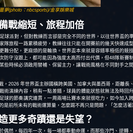
hoto：nbcsports)/金享娛樂城
備戰縮短、旅程加倍
的足球派對，但對教練而言卻是完全不同的世界，以往世界盃的
家隊旅程一路累積疲勞，教練往往只能在開賽前的幾天快速成
更難分配，更麻煩的是輪換。世界盃本來就是容錯率極低的競
次防守沒跟上，都可能因為強度太高而付出代價，但48隊新賽
某些時候必須啟用替補、保留主力，讓戰術風格在不同對手之
戰，2026 年世界盃主辦國橫跨美國、加拿大與墨西哥，距離長
戰術演練內容，稍有一點差錯，球員的體能狀態就無法及時回
足球的節奏講究連貫，一周兩場比賽本來就很吃力，如今加入
來的是前所未有的戰術運算量，怎麼踢不再只是問題，「怎麼活
造更多奇蹟還是失望？
於偶然，每四年一次，每一場都牽動命運，而那些冷門、逆轉、