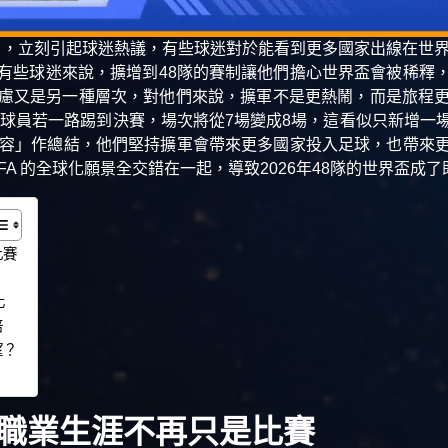
公布，立刻引起球迷熱議，有些球迷對於能看到更多國家出線在世
有些球迷來說，擴增到48隊的賽制讓他們擔心世界盃會被稀釋
慮又是另一種層次，對他們來說，擴軍不是更熱鬧，而是旅程
頂級球員若一路踢到決賽，場次將從7場變成8場，這看似只新增一
與包容」作總結，他們堅持擴軍會帶來更多國家投入足球，也帶來
IFA 的全球化願景全交錯在一起，導致2026年48隊的世界盃
比賽
？
化
倍
望？
職業生涯不再只是比賽