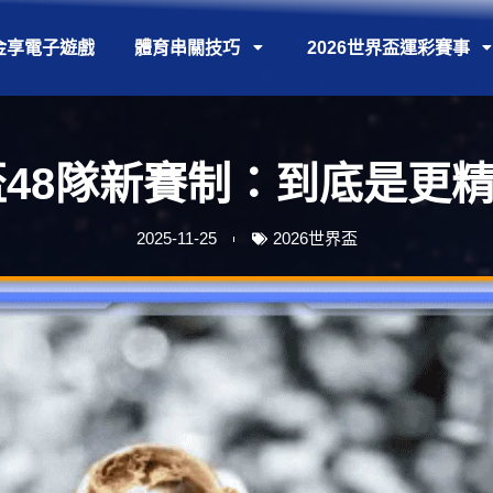
金享電子遊戲
體育串關技巧
2026世界盃運彩賽事
界盃48隊新賽制：到底是更
2025-11-25
2026世界盃