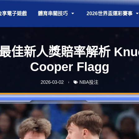
金享電子遊戲
體育串關技巧
2026世界盃運彩賽事
度最佳新人獎賠率解析 Knu
Cooper Flagg
2026-03-02
NBA投注