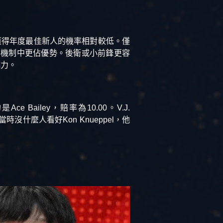
獲得年度最佳新人的機率相對較低。僅
票機制中更佔優勢。後衛或小前鋒更容
擊力。
 Bailey，賠率為10.00。V.J.
後。當時沒什麼人看好Kon Knueppel，他