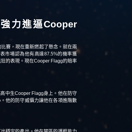
強力進逼Cooper
的比賽，現在重新燃起了懸念。就在兩
代表市場認為他有高達87.5%的機率獲
表現。現在Cooper Flagg的賠率
ooper Flagg身上。他在防守
心。他的防守威懾力讓他在各項進階數
能打出穩定的產出。他在禁區的護框能力