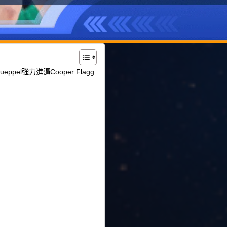
pel強力進逼Cooper Flagg