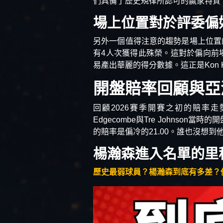
們具備了歷史規律所認可的贏家特質
場上位置對於評委偏
另外一個值得注意的趨勢是場上位置
有4人次獲得此殊榮。這對於偏向前
易產出華麗的得分數據。這正是Kon 
開盤賠率回顧與亞
回顧2026賽季開賽之初的賠率走勢。當時
Edgecombe與Tre Johnson當時
的賠率是偏冷的21.00。誰也沒想
楊瀚森進入名單的里
歷史最弱球員？楊瀚森到底有多差？