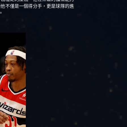
讓他不僅是一個得分手，更是球隊的進
。