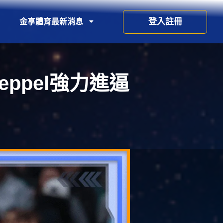
登入註冊
金享體育最新消息
eppel強力進逼