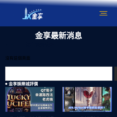
金享最新消息
Category: 溫布頓網球賽
沒有這個頁面
金享娛樂城評價