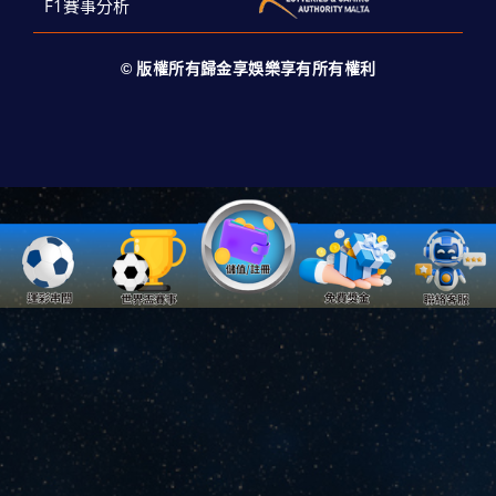
F1賽事分析
© 版權所有歸金享娛樂享有所有權利