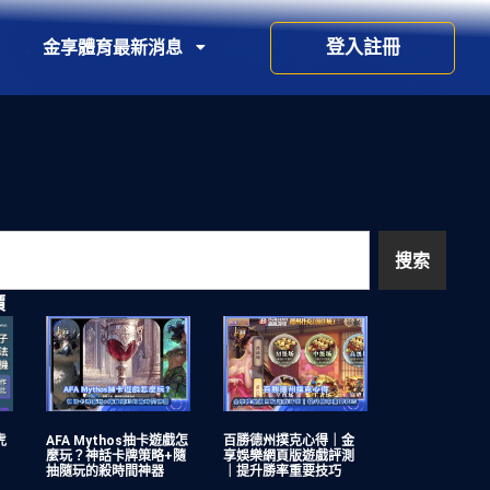
登入註冊
金享體育最新消息
搜索
價
虎
AFA Mythos抽卡遊戲怎
百勝德州撲克心得｜金
美
麼玩？神話卡牌策略+隨
享娛樂網頁版遊戲評測
抽隨玩的殺時間神器
｜提升勝率重要技巧